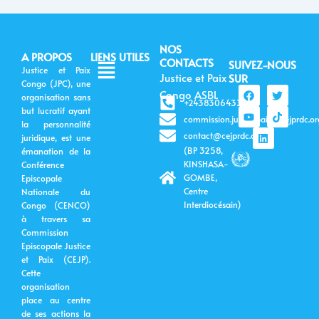
NOS
A PROPOS
LIENS UTILES
Menu
CONTACTS
SUIVEZ-NOUS
Justice et Paix
Justice et Paix
SUR
Congo (JPC), une
F
Y
L
T
T
Congo ASBL
organisation sans
a
o
i
w
i
+243830643399
c
u
n
i
k
but lucratif ayant
commission.justicepaix@cejprdc.or
e
t
k
t
t
la personnalité
b
u
e
t
o
contact@cejprdc.org
juridique, est une
o
b
d
e
k
(BP 3258,
émanation de la
o
e
i
r
k
n
KINSHASA-
Conférence
GOMBE,
Episcopale
Centre
Nationale du
Interdiocésain)
Congo (CENCO)
à travers sa
Commission
Episcopale Justice
et Paix (CEJP).
Cette
organisation
place au centre
de ses actions la