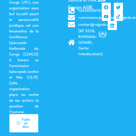
Congo (JPC), une
F
Y
L
T
T
Congo ASBL
organisation sans
a
o
i
w
i
+243830643399
c
u
n
i
k
but lucratif ayant
commission.justicepaix@cejprdc.or
e
t
k
t
t
la personnalité
b
u
e
t
o
contact@cejprdc.org
juridique, est une
o
b
d
e
k
(BP 3258,
émanation de la
o
e
i
r
k
n
KINSHASA-
Conférence
GOMBE,
Episcopale
Centre
Nationale du
Interdiocésain)
Congo (CENCO)
à travers sa
Commission
Episcopale Justice
et Paix (CEJP).
Cette
organisation
place au centre
de ses actions la
question de
l’homme.
Faire
un
don