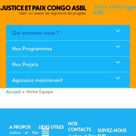
Aller
Ma
Justice et Paix Cong
au
ASBL
Me
contenu
Permutateu
Qui sommes-nous ?
de
Permutateu
Nos Programmes
Menu
de
Permutateu
Nos Projets
Menu
de
Permutateu
Agissons maintenant
Menu
Accueil
Notre Équipe
de
Menu
NOS
A PROPOS
LIENS UTILES
Menu
CONTACTS
SUIVEZ-NOUS
Justice et Paix
Justice et Paix
SUR