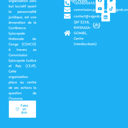
organisation sans
a
o
i
w
i
+243830643399
c
u
n
i
k
but lucratif ayant
commission.justicepaix@cejprdc.or
e
t
k
t
t
la personnalité
b
u
e
t
o
contact@cejprdc.org
juridique, est une
o
b
d
e
k
(BP 3258,
émanation de la
o
e
i
r
k
n
KINSHASA-
Conférence
GOMBE,
Episcopale
Centre
Nationale du
Interdiocésain)
Congo (CENCO)
à travers sa
Commission
Episcopale Justice
et Paix (CEJP).
Cette
organisation
place au centre
de ses actions la
question de
l’homme.
Faire
un
don