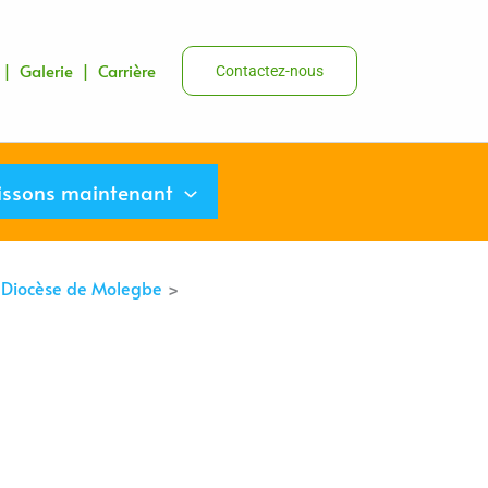
s |
Galerie
|
Carrière
Contactez-nous
issons maintenant
le Diocèse de Molegbe