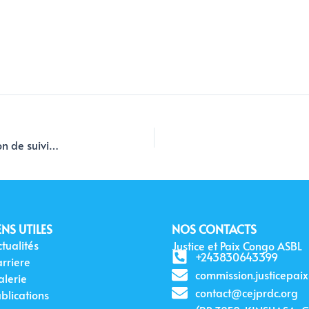
Echos de Justice et Paix Congo ASBL / CENCO : Mission de suivi des projets communautaires dans le Diocèse de Molegbe
ENS UTILES
NOS CONTACTS
tualités
Justice et Paix Congo ASBL
+243830643399
arriere
commission.justicepai
alerie
contact@cejprdc.org
blications