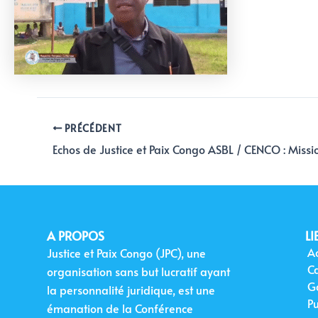
PRÉCÉDENT
A PROPOS
LI
Ac
Justice et Paix Congo (JPC), une
C
organisation sans but lucratif ayant
G
la personnalité juridique, est une
Pu
émanation de la Conférence