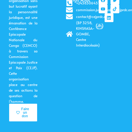
organisation sans
a
o
i
w
i
+243830643399
c
u
n
i
k
but lucratif ayant
commission.justicepaix@cejprdc.or
e
t
k
t
t
la personnalité
b
u
e
t
o
contact@cejprdc.org
juridique, est une
o
b
d
e
k
(BP 3258,
émanation de la
o
e
i
r
k
n
KINSHASA-
Conférence
GOMBE,
Episcopale
Centre
Nationale du
Interdiocésain)
Congo (CENCO)
à travers sa
Commission
Episcopale Justice
et Paix (CEJP).
Cette
organisation
place au centre
de ses actions la
question de
l’homme.
Faire
un
don