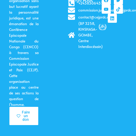
organisation sans
a
o
i
w
i
+243830643399
c
u
n
i
k
but lucratif ayant
commission.justicepaix@cejprdc.or
e
t
k
t
t
la personnalité
b
u
e
t
o
contact@cejprdc.org
juridique, est une
o
b
d
e
k
(BP 3258,
émanation de la
o
e
i
r
k
n
KINSHASA-
Conférence
GOMBE,
Episcopale
Centre
Nationale du
Interdiocésain)
Congo (CENCO)
à travers sa
Commission
Episcopale Justice
et Paix (CEJP).
Cette
organisation
place au centre
de ses actions la
question de
l’homme.
Faire
un
don