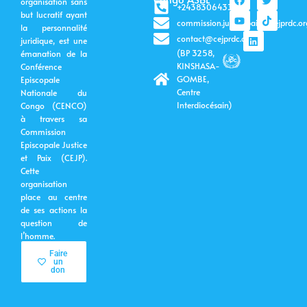
organisation sans
a
o
i
w
i
+243830643399
c
u
n
i
k
but lucratif ayant
commission.justicepaix@cejprdc.or
e
t
k
t
t
la personnalité
b
u
e
t
o
contact@cejprdc.org
juridique, est une
o
b
d
e
k
(BP 3258,
émanation de la
o
e
i
r
k
n
KINSHASA-
Conférence
GOMBE,
Episcopale
Centre
Nationale du
Interdiocésain)
Congo (CENCO)
à travers sa
Commission
Episcopale Justice
et Paix (CEJP).
Cette
organisation
place au centre
de ses actions la
question de
l’homme.
Faire
un
don