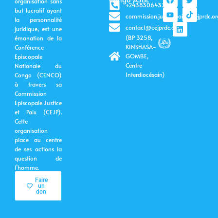
organisation sans
a
o
i
w
i
+243830643399
c
u
n
i
k
but lucratif ayant
commission.justicepaix@cejprdc.or
e
t
k
t
t
la personnalité
b
u
e
t
o
contact@cejprdc.org
juridique, est une
o
b
d
e
k
(BP 3258,
émanation de la
o
e
i
r
k
n
KINSHASA-
Conférence
GOMBE,
Episcopale
Centre
Nationale du
Interdiocésain)
Congo (CENCO)
à travers sa
Commission
Episcopale Justice
et Paix (CEJP).
Cette
organisation
place au centre
de ses actions la
question de
l’homme.
Faire
un
don