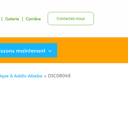
s |
Galerie
|
Carrière
Contactez-nous
issons maintenant
atique à Addis-Abeba
DSC08048