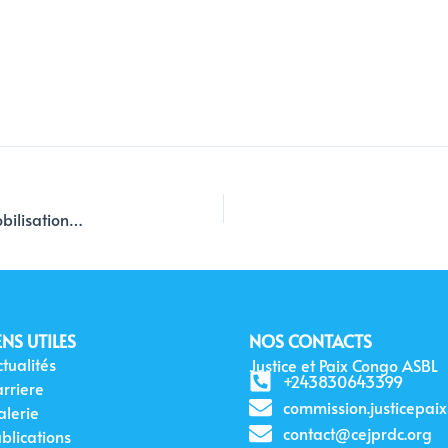
Justice et Paix Congo (JPC/CENCO) au cœur de la mobilisation africaine pour la résilience démocratique à Addis-Abeba
ENS UTILES
NOS CONTACTS
tualités
Justice et Paix Congo ASBL
+243830643399
arriere
commission.justicepai
alerie
contact@cejprdc.org
blications