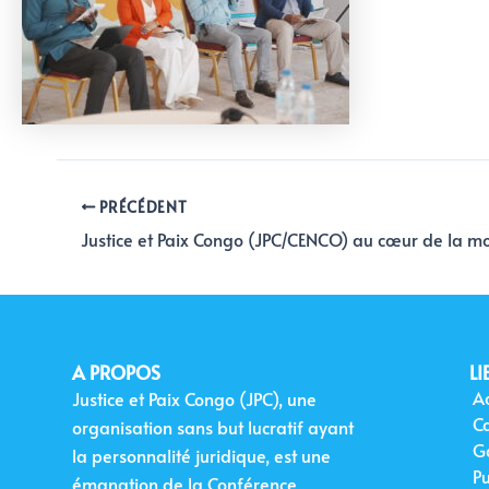
PRÉCÉDENT
A PROPOS
LI
Ac
Justice et Paix Congo (JPC), une
C
organisation sans but lucratif ayant
G
la personnalité juridique, est une
Pu
émanation de la Conférence