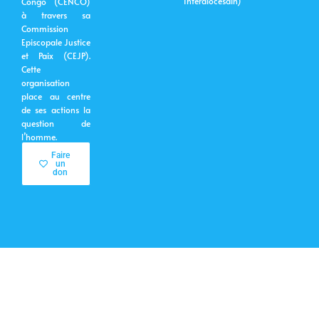
Interdiocésain)
Congo (CENCO)
à travers sa
Commission
Episcopale Justice
et Paix (CEJP).
Cette
organisation
place au centre
de ses actions la
question de
l’homme.
Faire
un
don