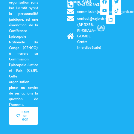
Congo ASBL
organisation sans
a
o
i
w
i
+243830643399
c
u
n
i
k
but lucratif ayant
commission.justicepaix@cejprdc.or
e
t
k
t
t
la personnalité
b
u
e
t
o
contact@cejprdc.org
juridique, est une
o
b
d
e
k
(BP 3258,
émanation de la
o
e
i
r
k
n
KINSHASA-
Conférence
GOMBE,
Episcopale
Centre
Nationale du
Interdiocésain)
Congo (CENCO)
à travers sa
Commission
Episcopale Justice
et Paix (CEJP).
Cette
organisation
place au centre
de ses actions la
question de
l’homme.
Faire
un
don