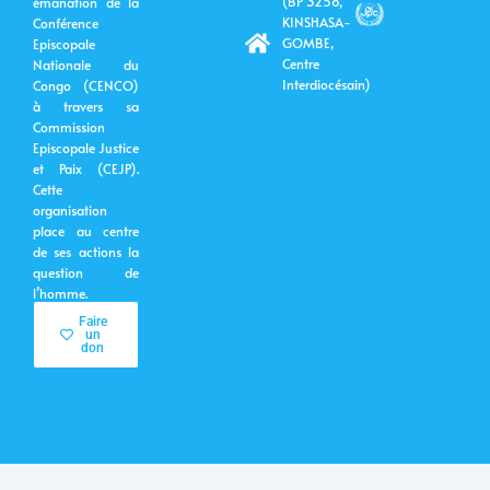
(BP 3258,
émanation de la
o
e
i
r
k
n
KINSHASA-
Conférence
GOMBE,
Episcopale
Centre
Nationale du
Interdiocésain)
Congo (CENCO)
à travers sa
Commission
Episcopale Justice
et Paix (CEJP).
Cette
organisation
place au centre
de ses actions la
question de
l’homme.
Faire
un
don