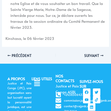
notre Eglise et de vous souhaiter un bon travail. Que la
Sainte Vierge Marie, Notre-Dame de la Sagesse,
intercède pour nous. Sur ce, je déclare ouverts les
travaux de la session ordinaire du Comité Permanent de
février 2023.
Kinshasa, le 06 février 2023
PRÉCÉDENT
SUIVANT
NOS
A PROPOS
LIENS UTILES
Menu
CONTACTS
SUIVEZ-NOUS
Justice et Paix
Justice et Paix
SUR
Congo (JPC), une
F
Y
L
T
T
Congo ASBL
organisation sans
a
o
i
w
i
+243830643399
c
u
n
i
k
but lucratif ayant
commission.justicepaix@cejprdc.or
e
t
k
t
t
la personnalité
b
u
e
t
o
contact@cejprdc.org
juridique, est une
o
b
d
e
k