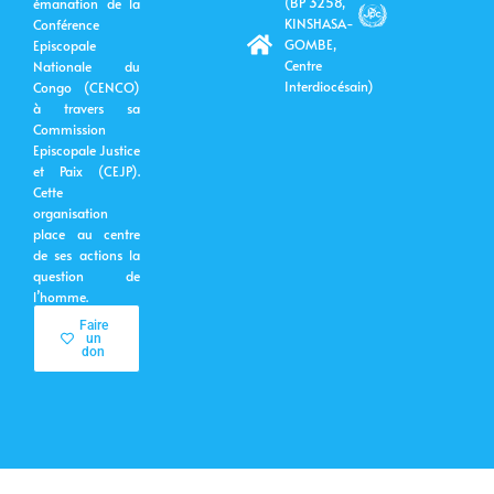
(BP 3258,
émanation de la
o
e
i
r
k
n
KINSHASA-
Conférence
GOMBE,
Episcopale
Centre
Nationale du
Interdiocésain)
Congo (CENCO)
à travers sa
Commission
Episcopale Justice
et Paix (CEJP).
Cette
organisation
place au centre
de ses actions la
question de
l’homme.
Faire
un
don