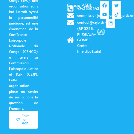
Congo (JPC), une
F
Y
L
T
T
Congo ASBL
organisation sans
a
o
i
w
i
+243830643399
c
u
n
i
k
but lucratif ayant
commission.justicepaix@cejprdc.or
e
t
k
t
t
la personnalité
b
u
e
t
o
contact@cejprdc.org
juridique, est une
o
b
d
e
k
(BP 3258,
émanation de la
o
e
i
r
k
n
KINSHASA-
Conférence
GOMBE,
Episcopale
Centre
Nationale du
Interdiocésain)
Congo (CENCO)
à travers sa
Commission
Episcopale Justice
et Paix (CEJP).
Cette
organisation
place au centre
de ses actions la
question de
l’homme.
Faire
un
don