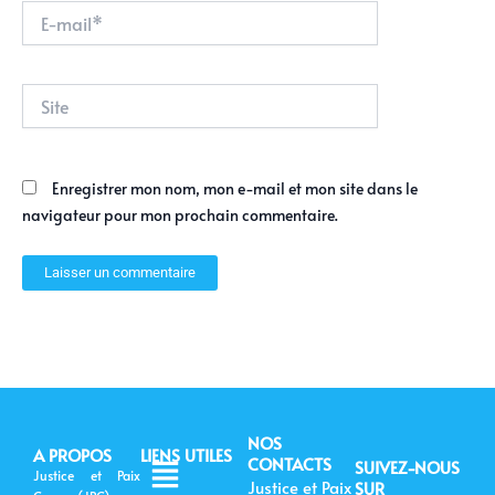
E-
mail*
Site
Enregistrer mon nom, mon e-mail et mon site dans le
navigateur pour mon prochain commentaire.
NOS
A PROPOS
LIENS UTILES
Menu
CONTACTS
SUIVEZ-NOUS
Justice et Paix
Justice et Paix
SUR